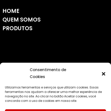
HOME
QUEM SOMOS
PRODUTOS
OBRAS REALIZADAS
Consentimento de
LOCAÇÃO
Cookies
FALE CONOSCO
Utilizamos ferramentas e serviços que utilizam cookies. Essas
ferramentas nos ajudam a oferecer uma melhor experiência de
navegação no site. Ao clicar no botão Aceitar cookies, você
concorda com o uso de cookies em nosso site.